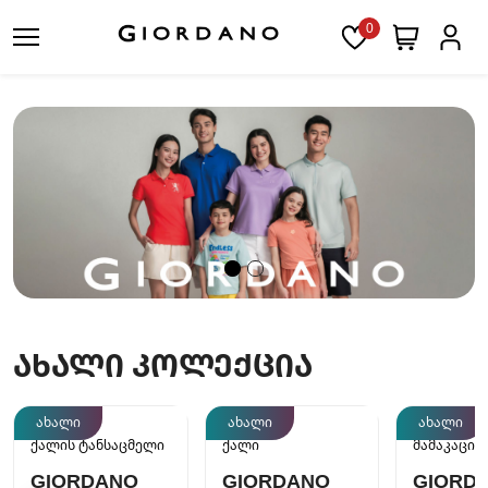
0
ᲐᲮᲐᲚᲘ ᲙᲝᲚᲔᲥᲪᲘᲐ
ახალი
ახალი
ახალი
ქალის ტანსაცმელი
ქალი
მამაკაცი
GIORDANO
GIORDANO
GIORD