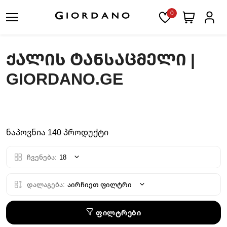
0
ᲥᲐᲚᲘᲡ ᲢᲐᲜᲡᲐᲪᲛᲔᲚᲘ |
GIORDANO.GE
ნაპოვნია 140 პროდუქტი
ჩვენება:
18
დალაგება:
აირჩიეთ ფილტრი
ფილტრები