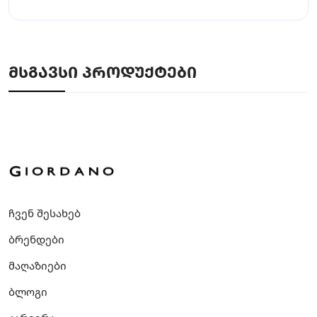
ᲛᲡᲒᲐᲕᲡᲘ ᲞᲠᲝᲓᲣᲥᲢᲔᲑᲘ
ჩვენ შესახებ
ბრენდები
მაღაზიები
ბლოგი