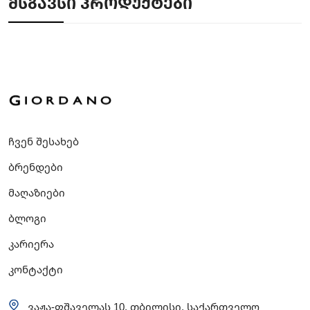
ᲛᲡᲒᲐᲕᲡᲘ ᲞᲠᲝᲓᲣᲥᲢᲔᲑᲘ
ჩვენ შესახებ
ბრენდები
მაღაზიები
ბლოგი
კარიერა
კონტაქტი
ვაჟა-ფშაველას 10, თბილისი, საქართველო