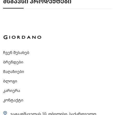
ᲛᲡᲒᲐᲕᲡᲘ ᲞᲠᲝᲓᲣᲥᲢᲔᲑᲘ
ჩვენ შესახებ
ბრენდები
მაღაზიები
ბლოგი
კარიერა
კონტაქტი
ვაჟა-ფშაველას 10, თბილისი, საქართველო