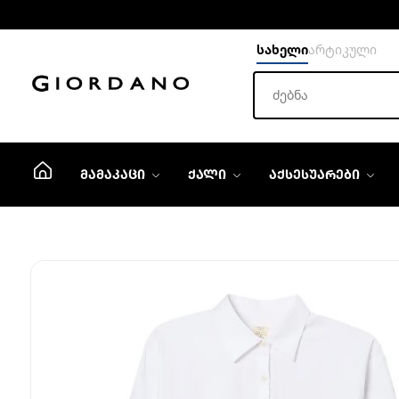
სახელი
არტიკული
ᲛᲐᲛᲐᲙᲐᲪᲘ
ᲥᲐᲚᲘ
ᲐᲥᲡᲔᲡᲣᲐᲠᲔᲑᲘ