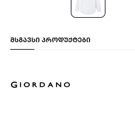
ᲛᲡᲒᲐᲕᲡᲘ ᲞᲠᲝᲓᲣᲥᲢᲔᲑᲘ