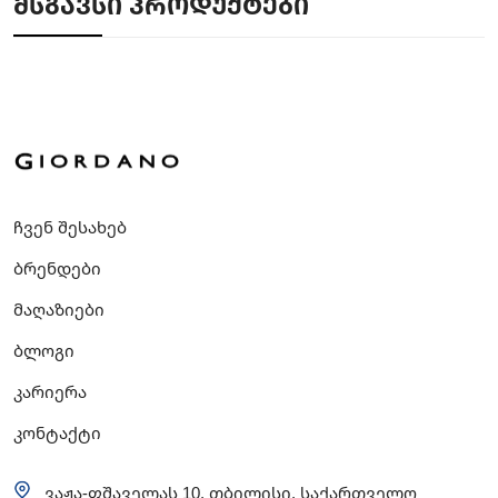
ᲛᲡᲒᲐᲕᲡᲘ ᲞᲠᲝᲓᲣᲥᲢᲔᲑᲘ
ჩვენ შესახებ
ბრენდები
მაღაზიები
ბლოგი
კარიერა
კონტაქტი
ვაჟა-ფშაველას 10, თბილისი, საქართველო