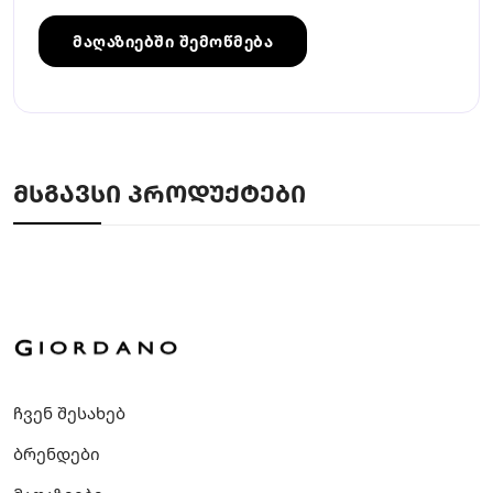
მაღაზიებში შემოწმება
ᲛᲡᲒᲐᲕᲡᲘ ᲞᲠᲝᲓᲣᲥᲢᲔᲑᲘ
ჩვენ შესახებ
ბრენდები