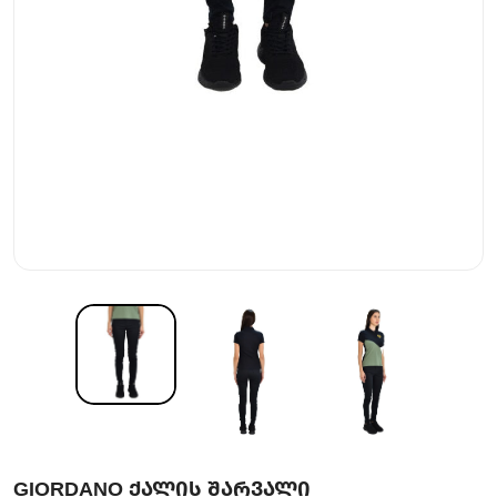
GIORDANO ᲥᲐᲚᲘᲡ ᲨᲐᲠᲕᲐᲚᲘ