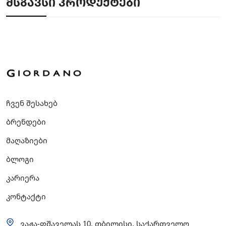
ᲛᲡᲒᲐᲕᲡᲘ ᲞᲠᲝᲓᲣᲥᲢᲔᲑᲘ
ჩვენ შესახებ
ბრენდები
მაღაზიები
ბლოგი
კარიერა
კონტაქტი
ვაჟა-ფშაველას 10, თბილისი, საქართველო