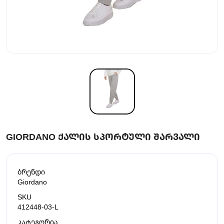
GIORDANO ᲥᲐᲚᲘᲡ ᲡᲞᲝᲠᲢᲣᲚᲘ ᲨᲐᲠᲕᲐᲚᲘ
ბრენდი
Giordano
SKU
412448-03-L
კატეგორია