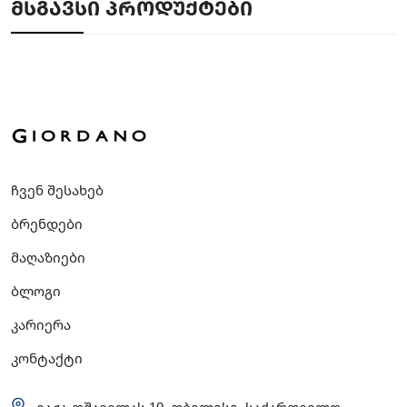
ᲛᲡᲒᲐᲕᲡᲘ ᲞᲠᲝᲓᲣᲥᲢᲔᲑᲘ
ჩვენ შესახებ
ბრენდები
მაღაზიები
ბლოგი
კარიერა
კონტაქტი
ვაჟა-ფშაველას 10, თბილისი, საქართველო