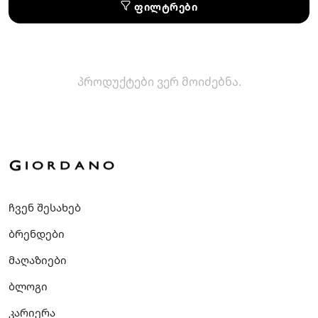
ფილტრები
პროდუქტები ვერ მოიძებნა.
ჩვენ შესახებ
ბრენდები
მაღაზიები
ბლოგი
კარიერა