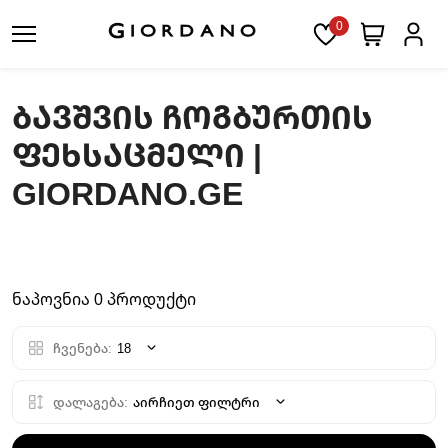
0
ᲑᲐᲕᲨᲕᲘᲡ ᲩᲝᲒᲑᲣᲠᲗᲘᲡ
ᲤᲔᲮᲡᲐᲪᲛᲔᲚᲘ |
GIORDANO.GE
ნაპოვნია 0 პროდუქტი
ჩვენება:
18
დალაგება:
აირჩიეთ ფილტრი