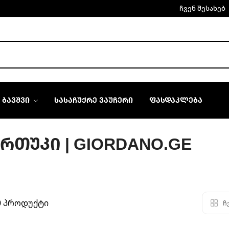
ჩვენ შესახებ
ᲑᲐᲕᲨᲕᲘ
ᲡᲐᲡᲐᲩᲣᲥᲠᲔ ᲕᲐᲣᲩᲔᲠᲘ
ᲤᲐᲡᲓᲐᲙᲚᲔᲑᲐ
ᲣᲠᲗᲣᲙᲘ | GIORDANO.GE
0 პროდუქტი
ჩ