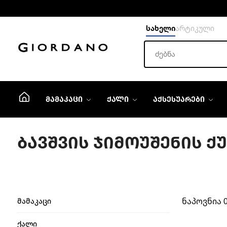
სახელი
არტიკული
ᲛᲐᲛᲐᲙᲐᲪᲘ
ᲥᲐᲚᲘ
ᲐᲥᲡᲔᲡᲣᲐᲠᲔᲑᲘ
ᲑᲐᲕᲨᲕᲘᲡ ᲯᲘᲛᲝᲣᲨᲔᲜᲘᲡ Ქ
ნაპოვნია 
მამაკაცი
ქალი