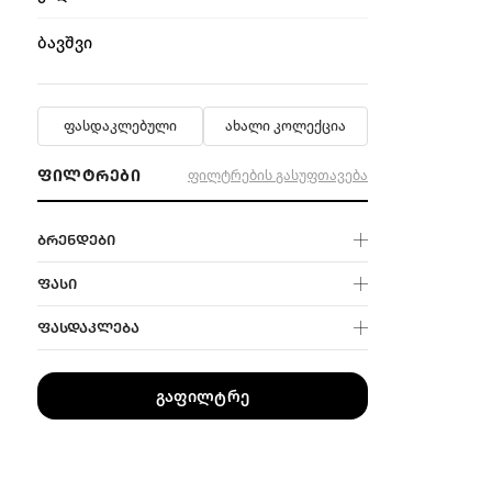
ბავშვი
ფასდაკლებული
ახალი კოლექცია
ᲤᲘᲚᲢᲠᲔᲑᲘ
ფილტრების გასუფთავება
ᲑᲠᲔᲜᲓᲔᲑᲘ
ᲤᲐᲡᲘ
ᲤᲐᲡᲓᲐᲙᲚᲔᲑᲐ
გაფილტრე