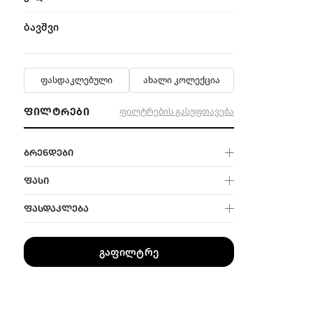
ბავშვი
ფასდაკლებული
ახალი კოლექცია
ᲤᲘᲚᲢᲠᲔᲑᲘ
ფილტრების გასუფთავება
ᲑᲠᲔᲜᲓᲔᲑᲘ
ᲤᲐᲡᲘ
ᲤᲐᲡᲓᲐᲙᲚᲔᲑᲐ
გაფილტრე