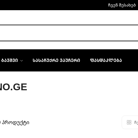
ჩვენ შესახებ
ᲑᲐᲕᲨᲕᲘ
ᲡᲐᲡᲐᲩᲣᲥᲠᲔ ᲕᲐᲣᲩᲔᲠᲘ
ᲤᲐᲡᲓᲐᲙᲚᲔᲑᲐ
NO.GE
0 პროდუქტი
ჩ