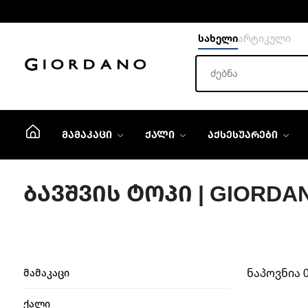
სახელი
არტიკული
ᲛᲐᲛᲐᲙᲐᲪᲘ
ᲥᲐᲚᲘ
ᲐᲥᲡᲔᲡᲣᲐᲠᲔᲑᲘ
ᲑᲐᲕᲨᲕᲘᲡ ᲢᲝᲞᲘ | GIORDA
ნაპოვნია 
მამაკაცი
ქალი