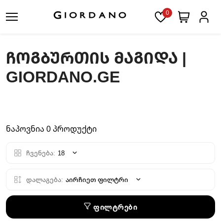
0
ᲩᲝᲒᲑᲣᲠᲗᲘᲡ ᲛᲐᲒᲘᲓᲐ |
GIORDANO.GE
ნაპოვნია 0 პროდუქტი
ჩვენება:
18
დალაგება:
აირჩიეთ ფილტრი
ფილტრები