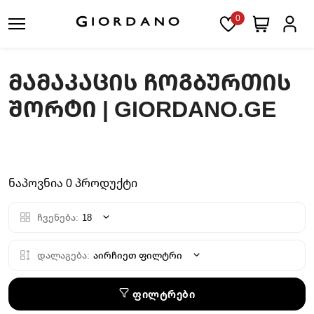
0
ᲛᲐᲛᲐᲙᲐᲪᲘᲡ ᲩᲝᲒᲑᲣᲠᲗᲘᲡ
ᲨᲝᲠᲢᲘ | GIORDANO.GE
ნაპოვნია 0 პროდუქტი
ჩვენება:
18
დალაგება:
აირჩიეთ ფილტრი
ფილტრები