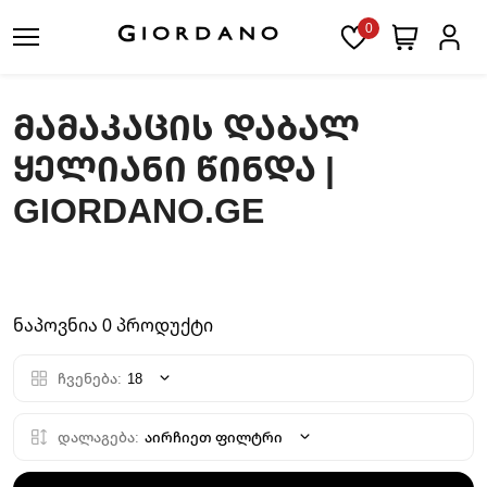
0
ᲛᲐᲛᲐᲙᲐᲪᲘᲡ ᲓᲐᲑᲐᲚ
ᲧᲔᲚᲘᲐᲜᲘ ᲬᲘᲜᲓᲐ |
GIORDANO.GE
ნაპოვნია 0 პროდუქტი
ჩვენება:
18
დალაგება:
აირჩიეთ ფილტრი