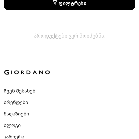
ფილტრები
პროდუქტები ვერ მოიძებნა.
ჩვენ შესახებ
ბრენდები
მაღაზიები
ბლოგი
კარიერა