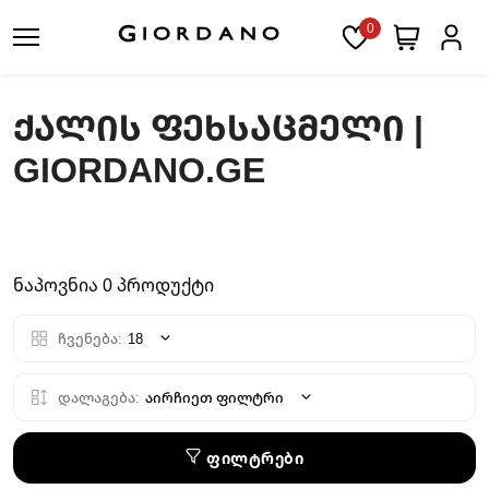
0
ᲥᲐᲚᲘᲡ ᲤᲔᲮᲡᲐᲪᲛᲔᲚᲘ |
GIORDANO.GE
ნაპოვნია 0 პროდუქტი
ჩვენება:
18
დალაგება:
აირჩიეთ ფილტრი
ფილტრები