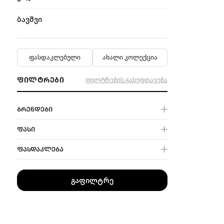
ბავშვი
ფასდაკლებული
ახალი კოლექცია
ᲤᲘᲚᲢᲠᲔᲑᲘ
ფილტრების გასუფთავება
ᲑᲠᲔᲜᲓᲔᲑᲘ
ᲤᲐᲡᲘ
ᲤᲐᲡᲓᲐᲙᲚᲔᲑᲐ
გაფილტრე