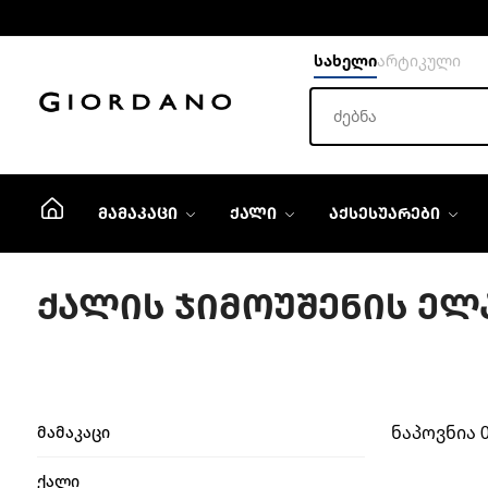
სახელი
არტიკული
ᲛᲐᲛᲐᲙᲐᲪᲘ
ᲥᲐᲚᲘ
ᲐᲥᲡᲔᲡᲣᲐᲠᲔᲑᲘ
ᲥᲐᲚᲘᲡ ᲯᲘᲛᲝᲣᲨᲔᲜᲘᲡ ᲔᲚᲐ
ნაპოვნია 
მამაკაცი
ქალი