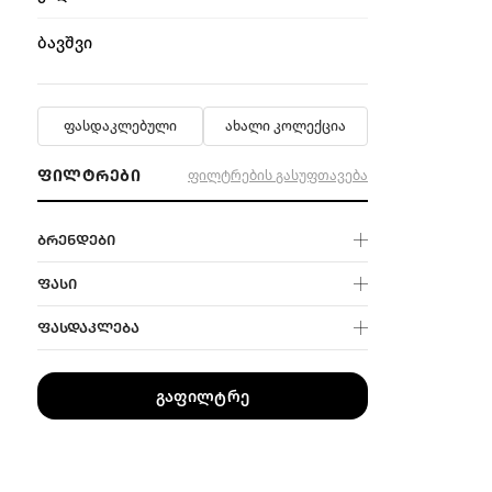
ბავშვი
ფასდაკლებული
ახალი კოლექცია
ᲤᲘᲚᲢᲠᲔᲑᲘ
ფილტრების გასუფთავება
ᲑᲠᲔᲜᲓᲔᲑᲘ
ᲤᲐᲡᲘ
ᲤᲐᲡᲓᲐᲙᲚᲔᲑᲐ
გაფილტრე