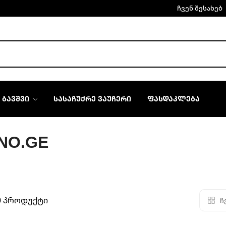
ჩვენ შესახებ
ᲑᲐᲕᲨᲕᲘ
ᲡᲐᲡᲐᲩᲣᲥᲠᲔ ᲕᲐᲣᲩᲔᲠᲘ
ᲤᲐᲡᲓᲐᲙᲚᲔᲑᲐ
NO.GE
0 პროდუქტი
ჩ