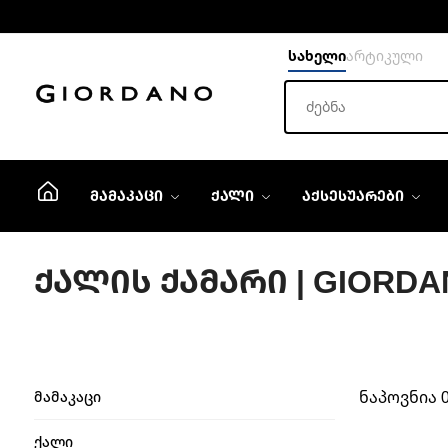
სახელი
არტიკული
ᲛᲐᲛᲐᲙᲐᲪᲘ
ᲥᲐᲚᲘ
ᲐᲥᲡᲔᲡᲣᲐᲠᲔᲑᲘ
ᲥᲐᲚᲘᲡ ᲥᲐᲛᲐᲠᲘ | GIORDA
ნაპოვნია 
მამაკაცი
ქალი