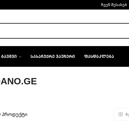
ჩვენ შესახებ
ᲑᲐᲕᲨᲕᲘ
ᲡᲐᲡᲐᲩᲣᲥᲠᲔ ᲕᲐᲣᲩᲔᲠᲘ
ᲤᲐᲡᲓᲐᲙᲚᲔᲑᲐ
DANO.GE
0 პროდუქტი
ჩ