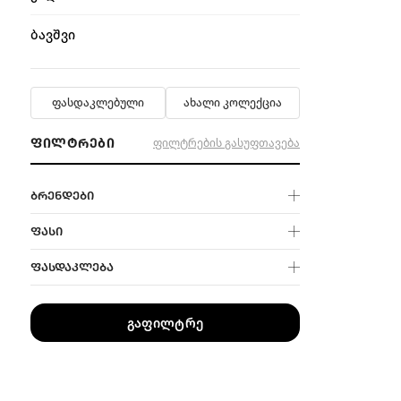
ბავშვი
ფასდაკლებული
ახალი კოლექცია
ᲤᲘᲚᲢᲠᲔᲑᲘ
ფილტრების გასუფთავება
ᲑᲠᲔᲜᲓᲔᲑᲘ
ᲤᲐᲡᲘ
ᲤᲐᲡᲓᲐᲙᲚᲔᲑᲐ
გაფილტრე