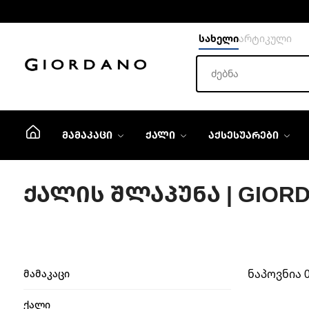
სახელი
არტიკული
ᲛᲐᲛᲐᲙᲐᲪᲘ
ᲥᲐᲚᲘ
ᲐᲥᲡᲔᲡᲣᲐᲠᲔᲑᲘ
ᲥᲐᲚᲘᲡ ᲨᲚᲐᲞᲣᲜᲐ | GIOR
ნაპოვნია 
მამაკაცი
ქალი