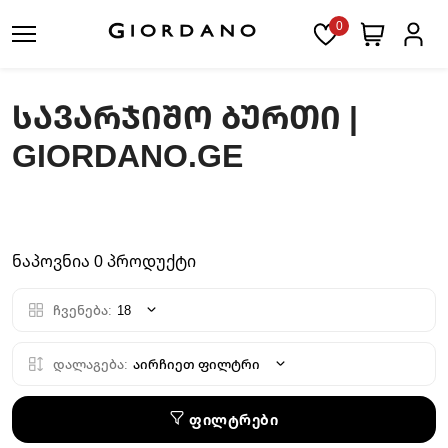
0
ᲡᲐᲕᲐᲠᲯᲘᲨᲝ ᲑᲣᲠᲗᲘ |
GIORDANO.GE
ნაპოვნია 0 პროდუქტი
ჩვენება:
18
დალაგება:
აირჩიეთ ფილტრი
ფილტრები