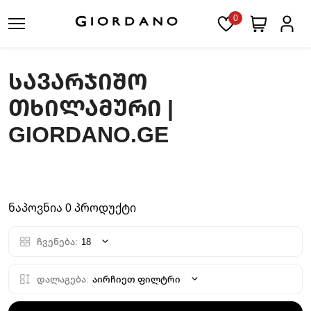
0
ᲡᲐᲕᲐᲠᲯᲘᲨᲝ
ᲗᲮᲘᲚᲐᲛᲣᲠᲘ |
GIORDANO.GE
ნაპოვნია 0 პროდუქტი
ჩვენება:
18
დალაგება:
აირჩიეთ ფილტრი