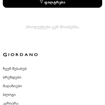
ფილტრები
პროდუქტები ვერ მოიძებნა.
ჩვენ შესახებ
ბრენდები
მაღაზიები
ბლოგი
კარიერა