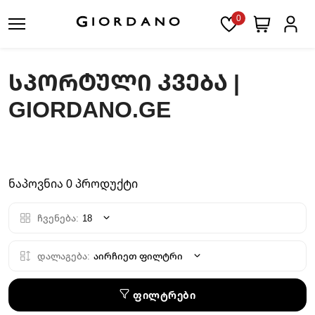
0
ᲡᲞᲝᲠᲢᲣᲚᲘ ᲙᲕᲔᲑᲐ |
GIORDANO.GE
ნაპოვნია 0 პროდუქტი
ჩვენება:
18
დალაგება:
აირჩიეთ ფილტრი
ფილტრები