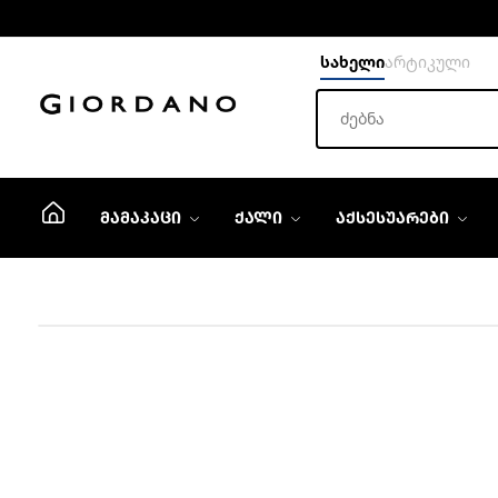
სახელი
არტიკული
ᲛᲐᲛᲐᲙᲐᲪᲘ
ᲥᲐᲚᲘ
ᲐᲥᲡᲔᲡᲣᲐᲠᲔᲑᲘ