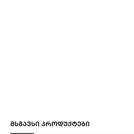
ᲛᲡᲒᲐᲕᲡᲘ ᲞᲠᲝᲓᲣᲥᲢᲔᲑᲘ