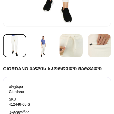
GIORDANO ᲥᲐᲚᲘᲡ ᲡᲞᲝᲠᲢᲣᲚᲘ ᲨᲐᲠᲕᲐᲚᲘ
ბრენდი
Giordano
SKU
412448-08-S
კატეგორია