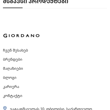
ᲛᲡᲒᲐᲕᲡᲘ ᲞᲠᲝᲓᲣᲥᲢᲔᲑᲘ
ჩვენ შესახებ
ბრენდები
მაღაზიები
ბლოგი
კარიერა
კონტაქტი
ვაჟა-ფშაველას 10, თბილისი, საქართველო