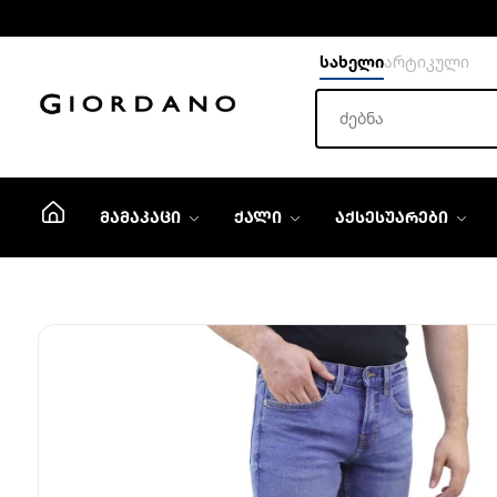
სახელი
არტიკული
ᲛᲐᲛᲐᲙᲐᲪᲘ
ᲥᲐᲚᲘ
ᲐᲥᲡᲔᲡᲣᲐᲠᲔᲑᲘ