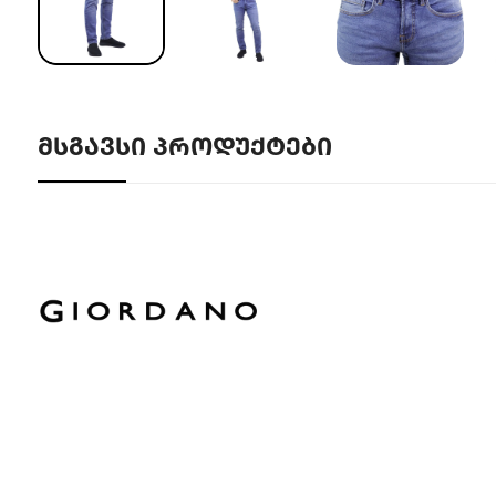
ᲛᲡᲒᲐᲕᲡᲘ ᲞᲠᲝᲓᲣᲥᲢᲔᲑᲘ