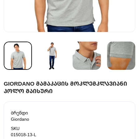
GIORDANO ᲛᲐᲛᲐᲙᲐᲪᲘᲡ ᲛᲝᲙᲚᲔᲛᲙᲚᲐᲕᲘᲐᲜᲘ
ᲞᲝᲚᲝ ᲛᲐᲘᲡᲣᲠᲘ
ბრენდი
Giordano
SKU
015018-13-L