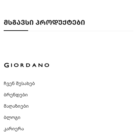
ᲛᲡᲒᲐᲕᲡᲘ ᲞᲠᲝᲓᲣᲥᲢᲔᲑᲘ
ჩვენ შესახებ
ბრენდები
მაღაზიები
ბლოგი
კარიერა