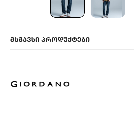
ᲛᲡᲒᲐᲕᲡᲘ ᲞᲠᲝᲓᲣᲥᲢᲔᲑᲘ