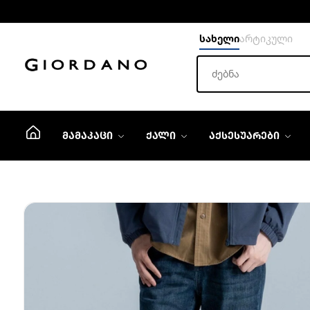
სახელი
არტიკული
ᲛᲐᲛᲐᲙᲐᲪᲘ
ᲥᲐᲚᲘ
ᲐᲥᲡᲔᲡᲣᲐᲠᲔᲑᲘ