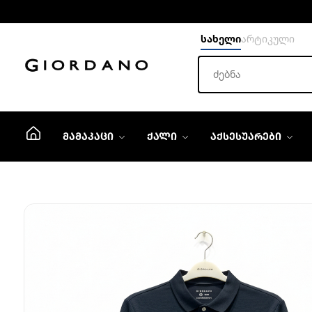
სახელი
არტიკული
ᲛᲐᲛᲐᲙᲐᲪᲘ
ᲥᲐᲚᲘ
ᲐᲥᲡᲔᲡᲣᲐᲠᲔᲑᲘ