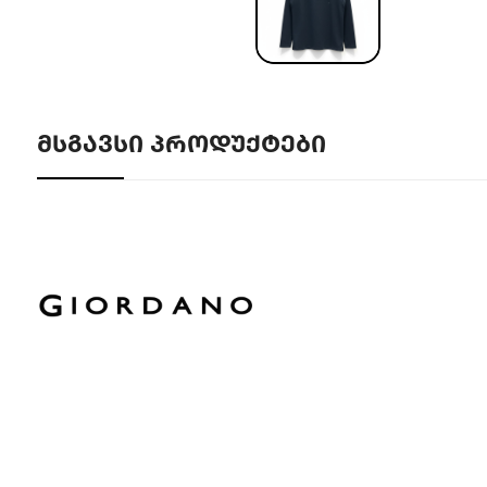
ᲛᲡᲒᲐᲕᲡᲘ ᲞᲠᲝᲓᲣᲥᲢᲔᲑᲘ