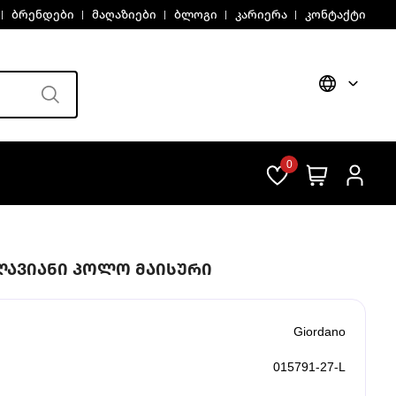
ბრენდები
მაღაზიები
ბლოგი
კარიერა
კონტაქტი
0
ᲚᲐᲕᲘᲐᲜᲘ ᲞᲝᲚᲝ ᲛᲐᲘᲡᲣᲠᲘ
Giordano
015791-27-L