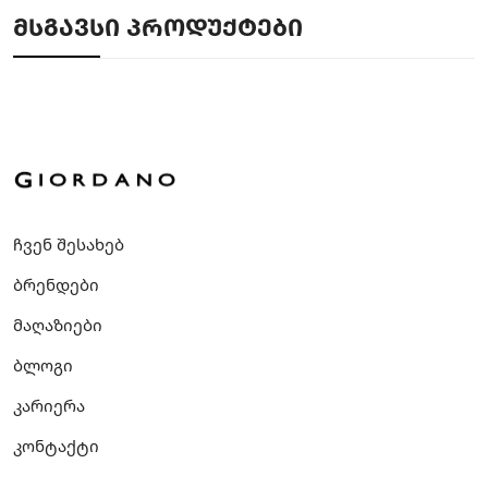
ᲛᲡᲒᲐᲕᲡᲘ ᲞᲠᲝᲓᲣᲥᲢᲔᲑᲘ
ჩვენ შესახებ
ბრენდები
მაღაზიები
ბლოგი
კარიერა
კონტაქტი