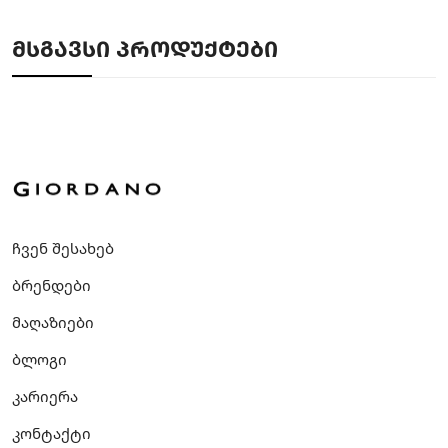
ᲛᲡᲒᲐᲕᲡᲘ ᲞᲠᲝᲓᲣᲥᲢᲔᲑᲘ
ჩვენ შესახებ
ბრენდები
მაღაზიები
ბლოგი
კარიერა
კონტაქტი