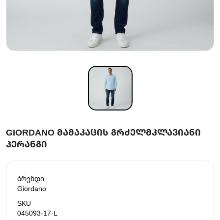
GIORDANO ᲛᲐᲛᲐᲙᲐᲪᲘᲡ ᲒᲠᲫᲔᲚᲛᲙᲚᲐᲕᲘᲐᲜᲘ
ᲞᲔᲠᲐᲜᲒᲘ
ბრენდი
Giordano
SKU
045093-17-L