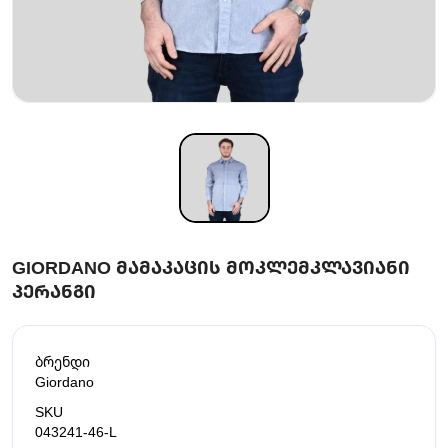
GIORDANO ᲛᲐᲛᲐᲙᲐᲪᲘᲡ ᲛᲝᲙᲚᲔᲛᲙᲚᲐᲕᲘᲐᲜᲘ
ᲞᲔᲠᲐᲜᲒᲘ
ბრენდი
Giordano
SKU
043241-46-L