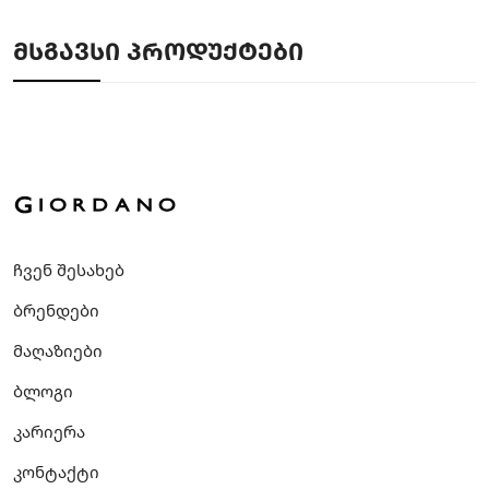
ᲛᲡᲒᲐᲕᲡᲘ ᲞᲠᲝᲓᲣᲥᲢᲔᲑᲘ
ჩვენ შესახებ
ბრენდები
მაღაზიები
ბლოგი
კარიერა
კონტაქტი